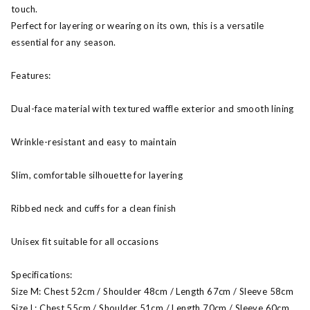
touch.
Perfect for layering or wearing on its own, this is a versatile
essential for any season.
Features:
Dual-face material with textured waffle exterior and smooth lining
Wrinkle-resistant and easy to maintain
Slim, comfortable silhouette for layering
Ribbed neck and cuffs for a clean finish
Unisex fit suitable for all occasions
Specifications:
Size M: Chest 52cm / Shoulder 48cm / Length 67cm / Sleeve 58cm
Size L: Chest 55cm / Shoulder 51cm / Length 70cm / Sleeve 60cm