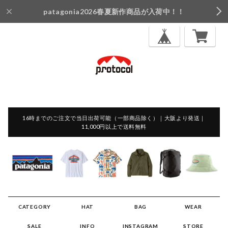
patagonia2026春夏新作商品が入荷中！！
16時までのご注文で当日出荷可能（一部商品除く）｜大阪より発送｜
11,000円以上で送料無料
CATEGORY
HAT
BAG
WEAR
SALE
INFO
INSTAGRAM
STORE