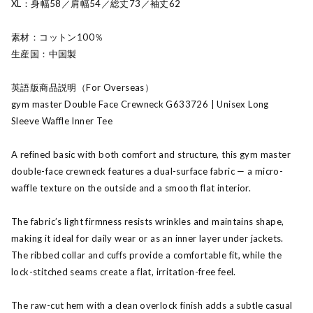
XL：身幅58／肩幅54／総丈73／袖丈62
素材：コットン100％
生産国：中国製
英語版商品説明（For Overseas）
gym master Double Face Crewneck G633726 | Unisex Long
Sleeve Waffle Inner Tee
A refined basic with both comfort and structure, this gym master
double-face crewneck features a dual-surface fabric — a micro-
waffle texture on the outside and a smooth flat interior.
The fabric’s light firmness resists wrinkles and maintains shape,
making it ideal for daily wear or as an inner layer under jackets.
The ribbed collar and cuffs provide a comfortable fit, while the
lock-stitched seams create a flat, irritation-free feel.
The raw-cut hem with a clean overlock finish adds a subtle casual