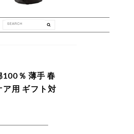
100％ 薄手 春
ケア用 ギフト対