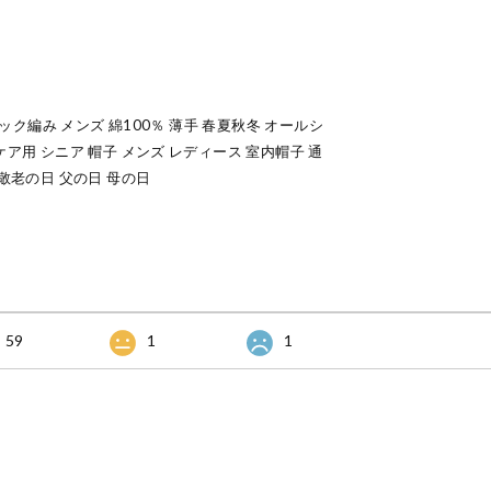
ロック編み メンズ 綿100％ 薄手 春夏秋冬 オールシ
ケア用 シニア 帽子 メンズ レディース 室内帽子 通
 敬老の日 父の日 母の日
59
1
1