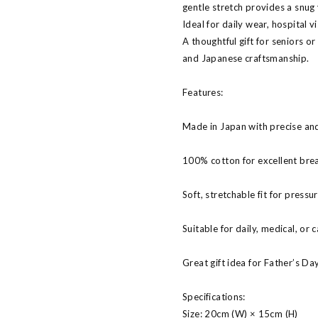
gentle stretch provides a snug 
Ideal for daily wear, hospital vi
A thoughtful gift for seniors o
and Japanese craftsmanship.
Features:
Made in Japan with precise and
100% cotton for excellent bre
Soft, stretchable fit for pressu
Suitable for daily, medical, or 
Great gift idea for Father’s Da
Specifications:
Size: 20cm (W) × 15cm (H)