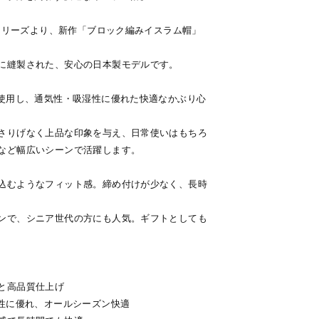
）シリーズより、新作「ブロック編みイスラム帽」
に縫製された、安心の日本製モデルです。
を使用し、通気性・吸湿性に優れた快適なかぶり心
さりげなく上品な印象を与え、日常使いはもちろ
など幅広いシーンで活躍します。
込むようなフィット感。締め付けが少なく、長時
ンで、シニア世代の方にも人気。ギフトとしても
と高品質仕上げ
湿性に優れ、オールシーズン快適