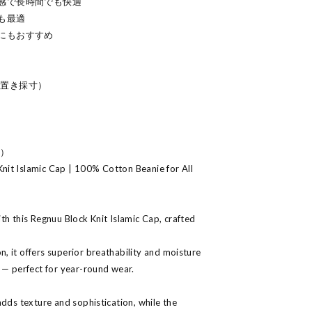
感で長時間でも快適
も最適
にもおすすめ
（平置き採寸）
s）
it Islamic Cap | 100% Cotton Beanie for All
th this Regnuu Block Knit Islamic Cap, crafted
 it offers superior breathability and moisture
 — perfect for year-round wear.
adds texture and sophistication, while the