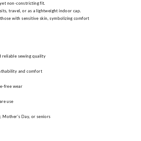
yet non-constricting fit.
sits, travel, or as a lightweight indoor cap.
r those with sensitive skin, symbolizing comfort
 reliable sewing quality
athability and comfort
re-free wear
care use
y, Mother’s Day, or seniors