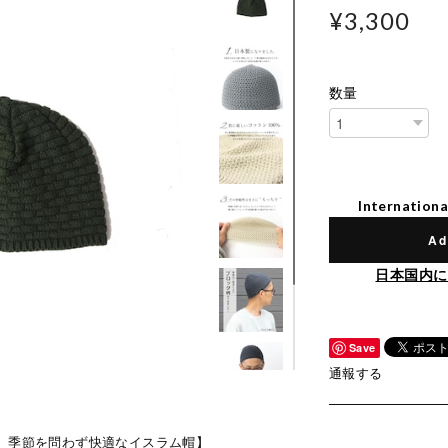
¥3,300
数量
Internationa
Ad
日本国内に
Save
通報する
さ。季節を問わず快適なイスラム帽】