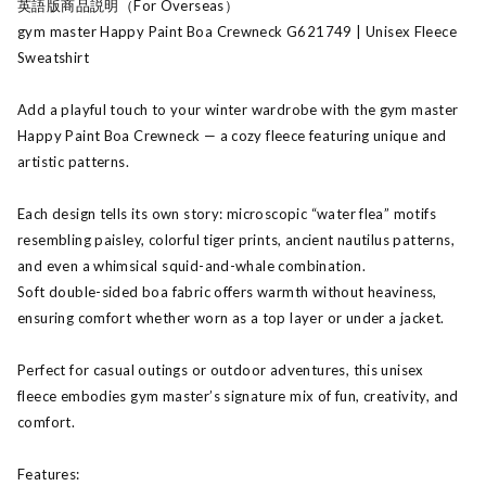
英語版商品説明（For Overseas）
gym master Happy Paint Boa Crewneck G621749 | Unisex Fleece
Sweatshirt
Add a playful touch to your winter wardrobe with the gym master
Happy Paint Boa Crewneck — a cozy fleece featuring unique and
artistic patterns.
Each design tells its own story: microscopic “water flea” motifs
resembling paisley, colorful tiger prints, ancient nautilus patterns,
and even a whimsical squid-and-whale combination.
Soft double-sided boa fabric offers warmth without heaviness,
ensuring comfort whether worn as a top layer or under a jacket.
Perfect for casual outings or outdoor adventures, this unisex
fleece embodies gym master’s signature mix of fun, creativity, and
comfort.
Features: