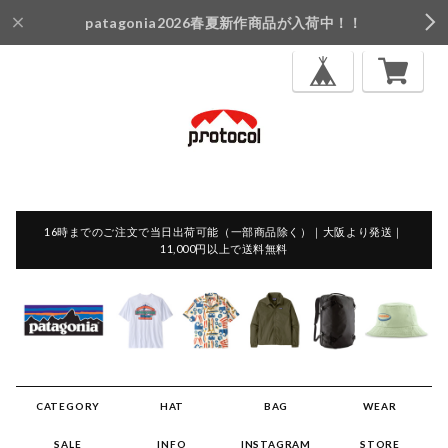
patagonia2026春夏新作商品が入荷中！！
16時までのご注文で当日出荷可能（一部商品除く）｜大阪より発送｜
11,000円以上で送料無料
CATEGORY
HAT
BAG
WEAR
SALE
INFO
INSTAGRAM
STORE