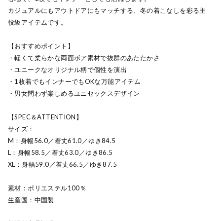
カジュアルにもアウトドアにもマッチする、冬の着こなしを彩る主
役級アイテムです。
【おすすめポイント】
・軽くて柔らかな両面ボア素材で抜群のあたたかさ
・ユニークなオリジナル柄で個性を演出
・1枚着でもインナーでもOKな万能アイテム
・男女問わず楽しめるユニセックスデザイン
【SPEC＆ATTENTION】
サイズ：
M：身幅56.0／着丈61.0／ゆき84.5
L：身幅58.5／着丈63.0／ゆき86.5
XL：身幅59.0／着丈66.5／ゆき87.5
素材：ポリエステル100％
生産国：中国製