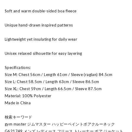
Soft and warm double-sided boa fleece
Unique hand-drawn inspired patterns
Lightweight yet insulating for daily wear
Unisex relaxed silhouette for easy layering
Specifications:
Size M: Chest 56cm / Length 61cm / Sleeve (raglan) 84.5cm
Size L: Chest 58.5cm / Length 63cm / Sleeve 86.5cm
Size XL: Chest 59cm / Length 66.5cm / Sleeve 87.5cm
Material: 100% Polyester
Made in China
検索キーワード
gym master ジムマスター ハッピーペイントボアクルーネック
G621749 メンズ レディース フリース トレーナー ボア ジャケット