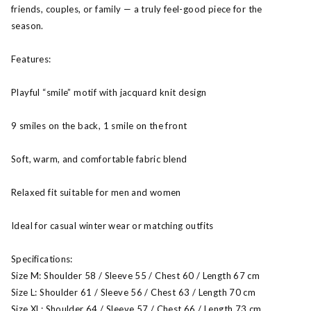
friends, couples, or family — a truly feel-good piece for the
season.
Features:
Playful “smile” motif with jacquard knit design
9 smiles on the back, 1 smile on the front
Soft, warm, and comfortable fabric blend
Relaxed fit suitable for men and women
Ideal for casual winter wear or matching outfits
Specifications:
Size M: Shoulder 58 / Sleeve 55 / Chest 60 / Length 67 cm
Size L: Shoulder 61 / Sleeve 56 / Chest 63 / Length 70 cm
Size XL: Shoulder 64 / Sleeve 57 / Chest 66 / Length 73 cm