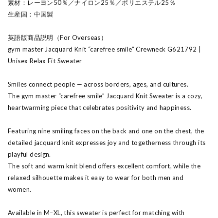
素材：レーヨン50％／ナイロン25％／ポリエステル25％
生産国：中国製
英語版商品説明（For Overseas）
gym master Jacquard Knit “carefree smile” Crewneck G621792 |
Unisex Relax Fit Sweater
Smiles connect people — across borders, ages, and cultures.
The gym master “carefree smile” Jacquard Knit Sweater is a cozy,
heartwarming piece that celebrates positivity and happiness.
Featuring nine smiling faces on the back and one on the chest, the
detailed jacquard knit expresses joy and togetherness through its
playful design.
The soft and warm knit blend offers excellent comfort, while the
relaxed silhouette makes it easy to wear for both men and
women.
Available in M–XL, this sweater is perfect for matching with