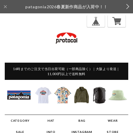
patagonia2026春夏新作商品が入荷中！！
16時までのご注文で当日出荷可能（一部商品除く）｜大阪より発送｜
11,000円以上で送料無料
CATEGORY
HAT
BAG
WEAR
SALE
INFO
INSTAGRAM
STORE