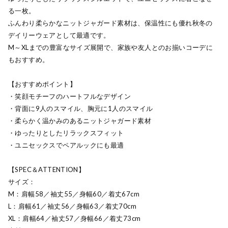
る一枚。
ふんわり柔らかなニットジャガード素材は、保温性にも優れ秋冬の
デイリーウェアとして最適です。
M～XLまでの豊富なサイズ展開で、家族や友人とのお揃いコーデに
もおすすめ。
【おすすめポイント】
・笑顔モチーフのハートフルなデザイン
・背面に9人のスマイル、胸元に1人のスマイル
・柔らかく温かみのあるニットジャガード素材
・ゆったりとしたリラックスフィット
・ユニセックスでペアルックにも最適
【SPEC＆ATTENTION】
サイズ：
M：肩幅58／袖丈55／身幅60／着丈67cm
L：肩幅61／袖丈56／身幅63／着丈70cm
XL：肩幅64／袖丈57／身幅66／着丈73cm