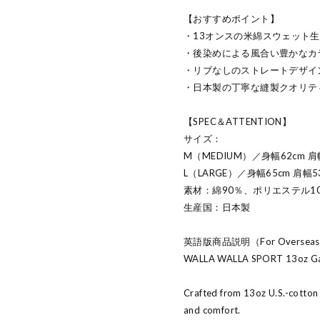
【おすすめポイント】
・13オンスの米綿スウェット
・後染めによる風合い豊かなカ
・リブなしのストレートデザイ
・日本製の丁寧な縫製クオリテ
【SPEC＆ATTENTION】
サイズ：
M（MEDIUM）／身幅62cm 肩幅
L（LARGE）／身幅65cm 肩幅53
素材：綿90％、ポリエステル1
生産国：日本製
英語版商品説明（For Oversea
WALLA WALLA SPORT 13oz Ga
Crafted from 13oz U.S.-cotton f
and comfort.