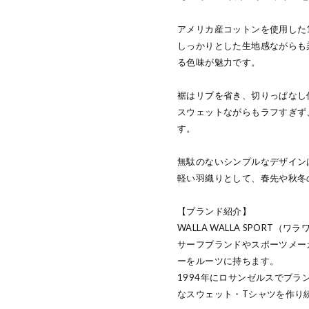
アメリカ産コットンを使用した
しっかりとした生地感ながらも
る色味が魅力です。
裾はリブを省き、切りっぱなし
スウェットながらもラフすぎず
す。
無駄のないシンプルなデザイン
軽い羽織りとして、春先や秋冬
【ブランド紹介】
WALLA WALLA SPORT
サーフブランドやスポーツメー
ーをルーツに持ちます。
1994年にロサンゼルスでブ
なスウェット・Tシャツを作り