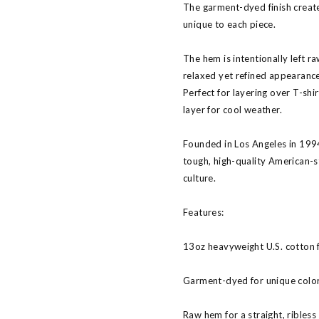
The garment-dyed finish creates
unique to each piece.
The hem is intentionally left ra
relaxed yet refined appearance
Perfect for layering over T-shirt
layer for cool weather.
Founded in Los Angeles in 1
tough, high-quality American-s
culture.
Features:
13oz heavyweight U.S. cotton 
Garment-dyed for unique color
Raw hem for a straight, ribless