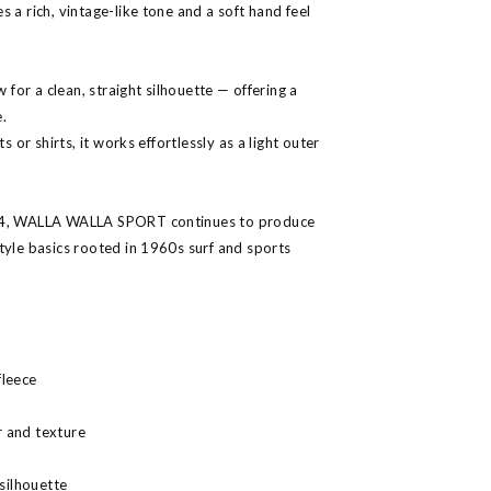
 a rich, vintage-like tone and a soft hand feel
w for a clean, straight silhouette — offering a
.
s or shirts, it works effortlessly as a light outer
994, WALLA WALLA SPORT continues to produce
tyle basics rooted in 1960s surf and sports
fleece
 and texture
 silhouette