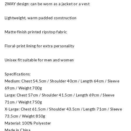
2WAY design: can be worn as a jacket or a vest
Lightweight, warm padded construction
Matte-finish printed ripstop fabric
Floral-print lining for extra personality
Unisex fit suitable for men and women
Specifications:
Medium: Chest 54.5cm / Shoulder 40cm / Length 64cm / Sleeve
69cm / Weight 700g
Large: Chest 57cm / Shoulder 41.5cm / Length 69cm / Sleeve
71cm / Weight 750g
X-Large: Chest 61.5cm / Shoulder 43.5cm / Length 71cm / Sleeve
73.5cm / Weight 850g
Material: 100% Polyester
Made in China