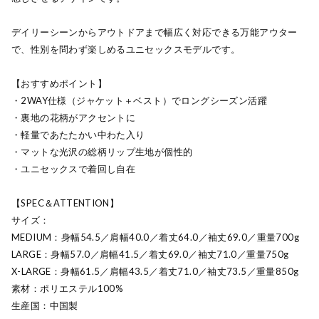
デイリーシーンからアウトドアまで幅広く対応できる万能アウター
で、性別を問わず楽しめるユニセックスモデルです。
【おすすめポイント】
・2WAY仕様（ジャケット＋ベスト）でロングシーズン活躍
・裏地の花柄がアクセントに
・軽量であたたかい中わた入り
・マットな光沢の総柄リップ生地が個性的
・ユニセックスで着回し自在
【SPEC＆ATTENTION】
サイズ：
MEDIUM：身幅54.5／肩幅40.0／着丈64.0／袖丈69.0／重量700g
LARGE：身幅57.0／肩幅41.5／着丈69.0／袖丈71.0／重量750g
X-LARGE：身幅61.5／肩幅43.5／着丈71.0／袖丈73.5／重量850g
素材：ポリエステル100%
生産国：中国製