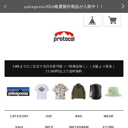
patagonia2026春夏新作商品が入荷中！！
16時までのご注文で当日出荷可能（一部商品除く）｜大阪より発送｜
11,000円以上で送料無料
CATEGORY
HAT
BAG
WEAR
SALE
INFO
INSTAGRAM
STORE