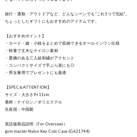
旅行・通勤・アウトドアなど、どんなシーンでも“これ1つで完結”。
ちょっとしたギフトにもおすすめのアイテムです。
【おすすめポイント】
・カード・鍵・小銭をまとめて収納できるオールインワン仕様
・軽量で丈夫なナイロン素材
・愛嬌のある三人組刺繍がアクセント
・コンパクトサイズで手ぶら派にも◎
・男女兼用でプレゼントにも最適
【SPEC＆ATTENTION】
サイズ：大きさ9×11cm
素材：ナイロン／ポリエステル
生産国：中国製
英語版商品説明（For Overseas）
gym master Nylon Key Coin Case (G621744)