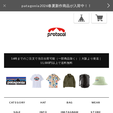
patagonia2026春夏新作商品が入荷中！！
16時までのご注文で当日出荷可能（一部商品除く）｜大阪より発送｜
11,000円以上で送料無料
CATEGORY
HAT
BAG
WEAR
SALE
INFO
INSTAGRAM
STORE