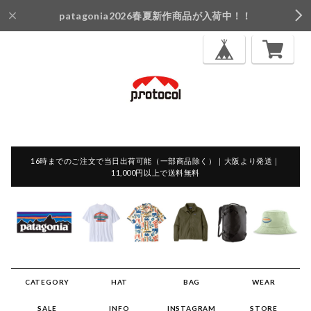
patagonia2026春夏新作商品が入荷中！！
16時までのご注文で当日出荷可能（一部商品除く）｜大阪より発送｜
11,000円以上で送料無料
CATEGORY
HAT
BAG
WEAR
SALE
INFO
INSTAGRAM
STORE