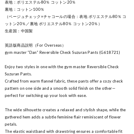
表地：ポリエステル80％ コットン20％
裏地：コットン100％
（ベージュチェック×チャコールの場合：表地 ポリエステル80％ コ
ットン20％／裏地 ポリエステル80％ コットン20％）
生産国：中国製
英語版商品説明（For Overseas）
gym master “Dan” Reversible Check Suzuran Pants (G618721)
Enjoy two styles in one with the gym master Reversible Check
Suzuran Pants.
Crafted from warm flannel fabric, these pants offer a cozy check
pattern on one side and a smooth solid finish on the other—
perfect for switching up your look with ease.
The wide silhouette creates a relaxed and stylish shape, while the
gathered hem adds a subtle feminine flair reminiscent of flower
petals.
The elastic waistband with drawstring ensures a comfortable fit