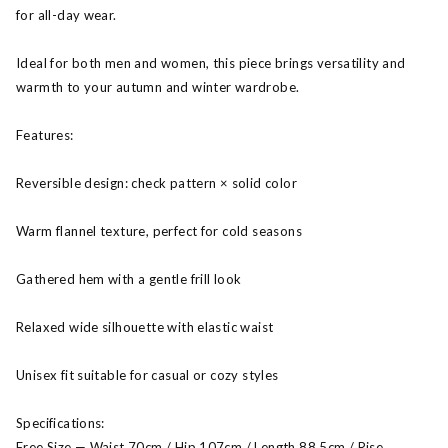
for all-day wear.
Ideal for both men and women, this piece brings versatility and
warmth to your autumn and winter wardrobe.
Features:
Reversible design: check pattern × solid color
Warm flannel texture, perfect for cold seasons
Gathered hem with a gentle frill look
Relaxed wide silhouette with elastic waist
Unisex fit suitable for casual or cozy styles
Specifications:
Free Size — Waist 70cm / Hip 107cm / Length 88.5cm / Rise