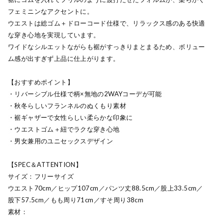
フェミニンなアクセントに。
ウエストは総ゴム＋ドローコード仕様で、リラックス感のある快適
な穿き心地を実現しています。
ワイドなシルエットながらも裾がすっきりまとまるため、ボリュー
ム感が出すぎず上品に仕上がります。
【おすすめポイント】
・リバーシブル仕様で柄×無地の2WAYコーデが可能
・秋冬らしいフランネルのぬくもり素材
・裾ギャザーで女性らしい柔らかな印象に
・ウエストゴム＋紐でラクな穿き心地
・男女兼用のユニセックスデザイン
【SPEC＆ATTENTION】
サイズ：フリーサイズ
ウエスト70cm／ヒップ107cm／パンツ丈88.5cm／股上33.5cm／
股下57.5cm／もも周り71cm／すそ周り38cm
素材：