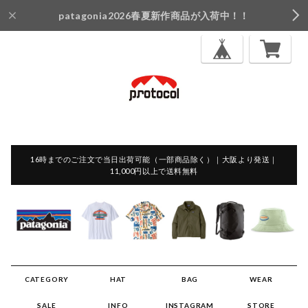
patagonia2026春夏新作商品が入荷中！！
16時までのご注文で当日出荷可能（一部商品除く）｜大阪より発送｜
11,000円以上で送料無料
CATEGORY
HAT
BAG
WEAR
SALE
INFO
INSTAGRAM
STORE