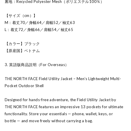
裏地：Recycled Polyester Mesh（ポリエステル100％）
【サイズ（cm）】
M：着丈70／身幅64／肩幅52／袖丈63
L：着丈72／身幅66／肩幅54／袖丈65
【カラー】ブラック
【原産国】ベトナム
3. 英語版商品説明（For Overseas）
THE NORTH FACE Field Utility Jacket – Men’s Lightweight Multi-
Pocket Outdoor Shell
Designed for hands-free adventure, the Field Utility Jacket by
THE NORTH FACE features an impressive 13 pockets for ultimate
functionality. Store your essentials — phone, wallet, keys, or
bottle — and move freely without carrying a bag.