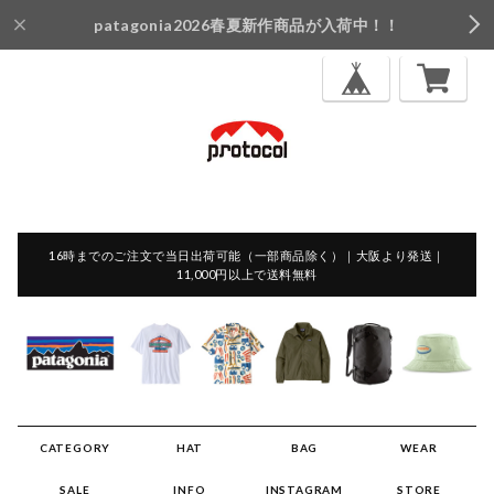
patagonia2026春夏新作商品が入荷中！！
16時までのご注文で当日出荷可能（一部商品除く）｜大阪より発送｜
11,000円以上で送料無料
CATEGORY
HAT
BAG
WEAR
SALE
INFO
INSTAGRAM
STORE