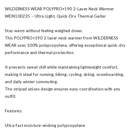
WILDERNESS WEAR POLYPRO+190 2-Layer Neck Warmer
WDN100225 – Ultra-Light, Quick-Dry Thermal Gaiter
Stay warm without feeling weighed down.
This POLYPRO+190 2-layer neck warmer from WILDERNESS
WEAR uses 100% polypropylene, offering exceptional quick-dry
performance and thermal protection.
It prevents sweat chill while maintaining lightweight comfort,
making it ideal for running, hiking, cycling, skiing, snowboarding,
and daily winter commuting.
The striped unisex design ensures easy coordination with any
outfit.
Features:
Ultra-fast moisture-wicking polypropylene