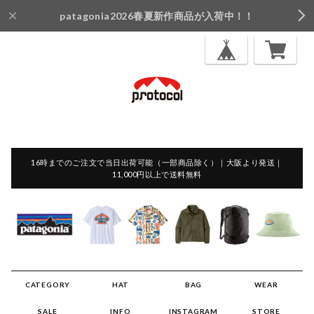
patagonia2026春夏新作商品が入荷中！！
16時までのご注文で当日出荷可能（一部商品除く）｜大阪より発送｜
11,000円以上で送料無料
CATEGORY
HAT
BAG
WEAR
SALE
INFO
INSTAGRAM
STORE