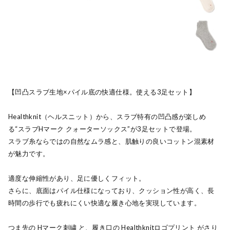
【凹凸スラブ生地×パイル底の快適仕様。使える3足セット】
Healthknit（ヘルスニット）から、スラブ特有の凹凸感が楽しめ
る“スラブHマーク クォーターソックス”が3足セットで登場。
スラブ糸ならではの自然なムラ感と、肌触りの良いコットン混素材
が魅力です。
適度な伸縮性があり、足に優しくフィット。
さらに、底面はパイル仕様になっており、クッション性が高く、長
時間の歩行でも疲れにくい快適な履き心地を実現しています。
つま先の Hマーク刺繍 と、履き口の Healthknitロゴプリント がさり