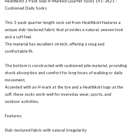
Healthknit 3-Pack Slub H-Marked Quarter Socks 191-3621 –
Cushioned Daily Socks
This 3-pack quarter-length sock set from Healthknit features a
unique slub-textured fabric that provides a natural, uneven look
and a soft feel.
The material has excellent stretch, offering a snug and
comfortable fit.
The bottom is constructed with cushioned pile material, providing
shock absorption and comfort for long hours of walking or daily
movement.
Accented with an H-mark at the toe and a Healthknit logo at the
cuff, these socks work well for everyday wear, sports, and
outdoor activities.
Features:
Slub-textured fabric with natural irregularity