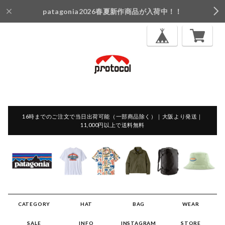
patagonia2026春夏新作商品が入荷中！！
16時までのご注文で当日出荷可能（一部商品除く）｜大阪より発送｜
11,000円以上で送料無料
CATEGORY
HAT
BAG
WEAR
SALE
INFO
INSTAGRAM
STORE