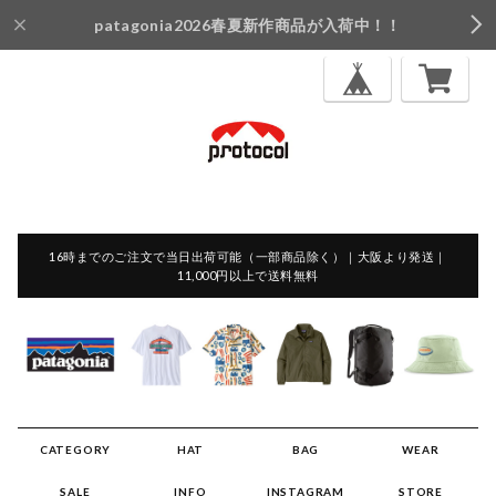
patagonia2026春夏新作商品が入荷中！！
16時までのご注文で当日出荷可能（一部商品除く）｜大阪より発送｜
11,000円以上で送料無料
CATEGORY
HAT
BAG
WEAR
SALE
INFO
INSTAGRAM
STORE