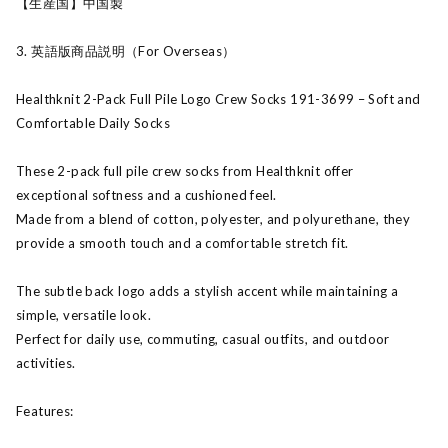
【生産国】中国製
3. 英語版商品説明（For Overseas）
Healthknit 2-Pack Full Pile Logo Crew Socks 191-3699 – Soft and
Comfortable Daily Socks
These 2-pack full pile crew socks from Healthknit offer
exceptional softness and a cushioned feel.
Made from a blend of cotton, polyester, and polyurethane, they
provide a smooth touch and a comfortable stretch fit.
The subtle back logo adds a stylish accent while maintaining a
simple, versatile look.
Perfect for daily use, commuting, casual outfits, and outdoor
activities.
Features: