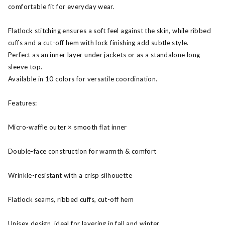
comfortable fit for everyday wear.
Flatlock stitching ensures a soft feel against the skin, while ribbed
cuffs and a cut-off hem with lock finishing add subtle style.
Perfect as an inner layer under jackets or as a standalone long
sleeve top.
Available in 10 colors for versatile coordination.
Features:
Micro-waffle outer × smooth flat inner
Double-face construction for warmth & comfort
Wrinkle-resistant with a crisp silhouette
Flatlock seams, ribbed cuffs, cut-off hem
Unisex design, ideal for layering in fall and winter