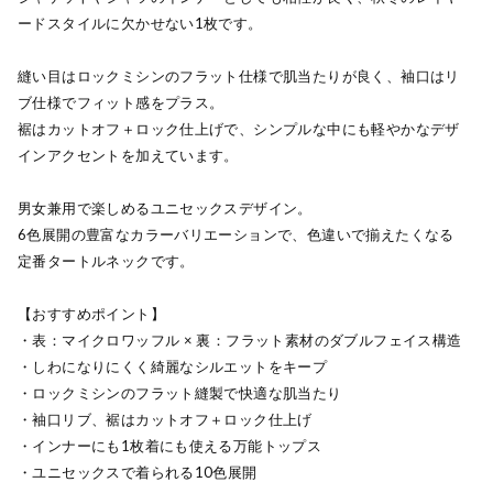
ードスタイルに欠かせない1枚です。
縫い目はロックミシンのフラット仕様で肌当たりが良く、袖口はリ
ブ仕様でフィット感をプラス。
裾はカットオフ＋ロック仕上げで、シンプルな中にも軽やかなデザ
インアクセントを加えています。
男女兼用で楽しめるユニセックスデザイン。
6色展開の豊富なカラーバリエーションで、色違いで揃えたくなる
定番タートルネックです。
【おすすめポイント】
・表：マイクロワッフル × 裏：フラット素材のダブルフェイス構造
・しわになりにくく綺麗なシルエットをキープ
・ロックミシンのフラット縫製で快適な肌当たり
・袖口リブ、裾はカットオフ＋ロック仕上げ
・インナーにも1枚着にも使える万能トップス
・ユニセックスで着られる10色展開