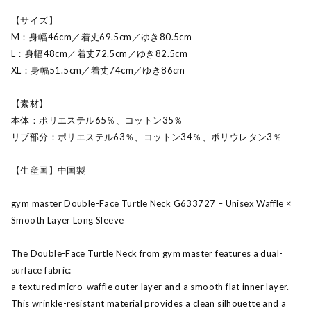
【サイズ】
M：身幅46cm／着丈69.5cm／ゆき80.5cm
L：身幅48cm／着丈72.5cm／ゆき82.5cm
XL：身幅51.5cm／着丈74cm／ゆき86cm
【素材】
本体：ポリエステル65％、コットン35％
リブ部分：ポリエステル63％、コットン34％、ポリウレタン3％
【生産国】中国製
gym master Double-Face Turtle Neck G633727 – Unisex Waffle ×
Smooth Layer Long Sleeve
The Double-Face Turtle Neck from gym master features a dual-
surface fabric:
a textured micro-waffle outer layer and a smooth flat inner layer.
This wrinkle-resistant material provides a clean silhouette and a