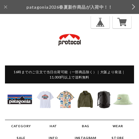
patagonia2026春夏新作商品が入荷中！！
16時までのご注文で当日出荷可能（一部商品除く）｜大阪より発送｜
11,000円以上で送料無料
CATEGORY
HAT
BAG
WEAR
SALE
INFO
INSTAGRAM
STORE