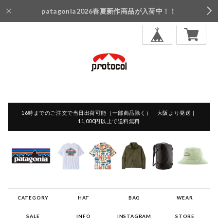
patagonia2026春夏新作商品が入荷中！！
16時までのご注文で当日出荷可能（一部商品除く）｜大阪より発送｜
11,000円以上で送料無料
CATEGORY
HAT
BAG
WEAR
SALE
INFO
INSTAGRAM
STORE