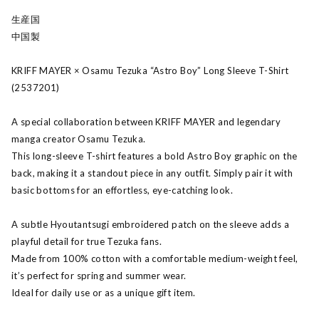
生産国
中国製
KRIFF MAYER × Osamu Tezuka “Astro Boy” Long Sleeve T-Shirt
(2537201)
A special collaboration between KRIFF MAYER and legendary
manga creator Osamu Tezuka.
This long-sleeve T-shirt features a bold Astro Boy graphic on the
back, making it a standout piece in any outfit. Simply pair it with
basic bottoms for an effortless, eye-catching look.
A subtle Hyoutantsugi embroidered patch on the sleeve adds a
playful detail for true Tezuka fans.
Made from 100% cotton with a comfortable medium-weight feel,
it’s perfect for spring and summer wear.
Ideal for daily use or as a unique gift item.