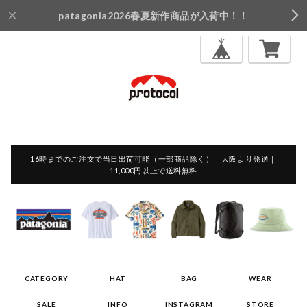
patagonia2026春夏新作商品が入荷中！！
16時までのご注文で当日出荷可能（一部商品除く）｜大阪より発送｜
11,000円以上で送料無料
CATEGORY
HAT
BAG
WEAR
SALE
INFO
INSTAGRAM
STORE