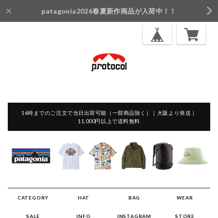
patagonia2026春夏新作商品が入荷中！！
16時までのご注文で当日出荷可能（一部商品除く）｜大阪より発送｜
11,000円以上で送料無料
CATEGORY
HAT
BAG
WEAR
SALE
INFO
INSTAGRAM
STORE