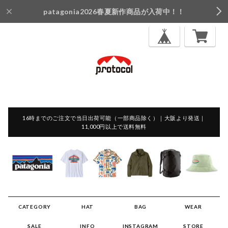
patagonia2026春夏新作商品が入荷中！！
16時までのご注文で当日出荷可能（一部商品除く）｜大阪より発送｜
11,000円以上で送料無料
CATEGORY
HAT
BAG
WEAR
SALE
INFO
INSTAGRAM
STORE