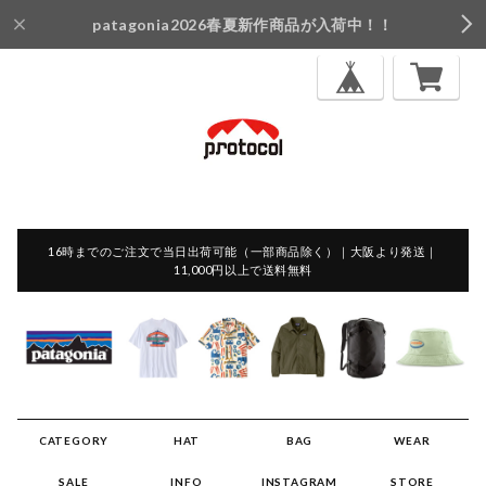
patagonia2026春夏新作商品が入荷中！！
16時までのご注文で当日出荷可能（一部商品除く）｜大阪より発送｜
11,000円以上で送料無料
CATEGORY
HAT
BAG
WEAR
SALE
INFO
INSTAGRAM
STORE