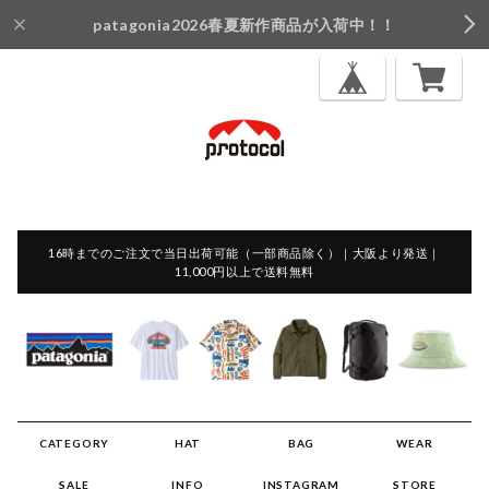
patagonia2026春夏新作商品が入荷中！！
16時までのご注文で当日出荷可能（一部商品除く）｜大阪より発送｜
11,000円以上で送料無料
CATEGORY
HAT
BAG
WEAR
SALE
INFO
INSTAGRAM
STORE