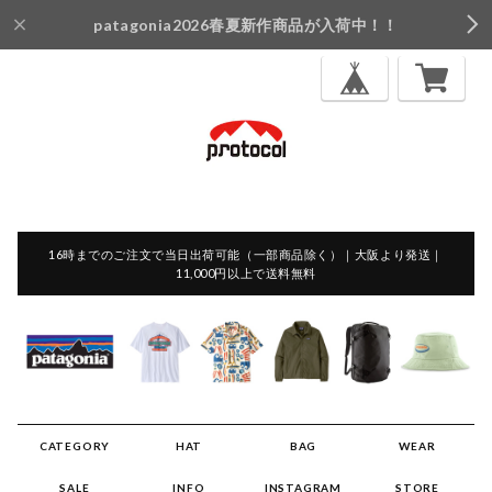
patagonia2026春夏新作商品が入荷中！！
16時までのご注文で当日出荷可能（一部商品除く）｜大阪より発送｜
11,000円以上で送料無料
CATEGORY
HAT
BAG
WEAR
SALE
INFO
INSTAGRAM
STORE