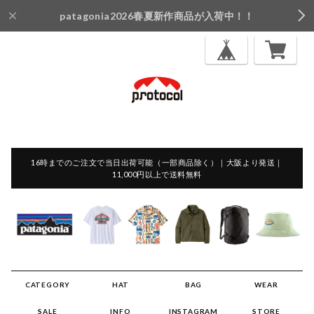
patagonia2026春夏新作商品が入荷中！！
16時までのご注文で当日出荷可能（一部商品除く）｜大阪より発送｜
11,000円以上で送料無料
CATEGORY
HAT
BAG
WEAR
SALE
INFO
INSTAGRAM
STORE