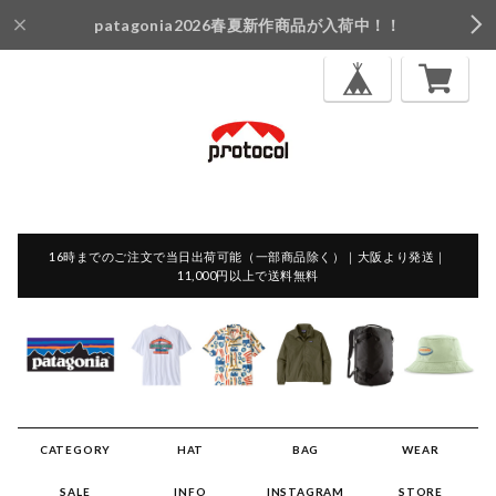
patagonia2026春夏新作商品が入荷中！！
16時までのご注文で当日出荷可能（一部商品除く）｜大阪より発送｜
11,000円以上で送料無料
CATEGORY
HAT
BAG
WEAR
SALE
INFO
INSTAGRAM
STORE