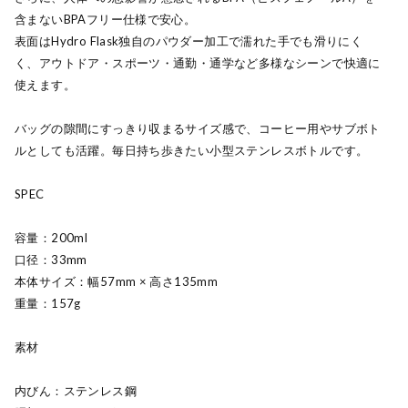
含まないBPAフリー仕様で安心。
表面はHydro Flask独自のパウダー加工で濡れた手でも滑りにく
く、アウトドア・スポーツ・通勤・通学など多様なシーンで快適に
使えます。
バッグの隙間にすっきり収まるサイズ感で、コーヒー用やサブボト
ルとしても活躍。毎日持ち歩きたい小型ステンレスボトルです。
SPEC
容量：200ml
口径：33mm
本体サイズ：幅57mm × 高さ135mm
重量：157g
素材
内びん：ステンレス鋼