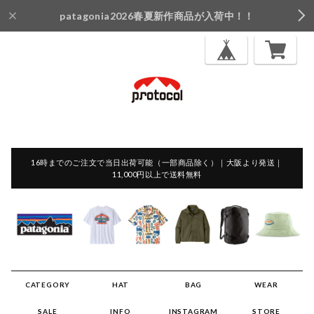
patagonia2026春夏新作商品が入荷中！！
16時までのご注文で当日出荷可能（一部商品除く）｜大阪より発送｜
11,000円以上で送料無料
CATEGORY
HAT
BAG
WEAR
SALE
INFO
INSTAGRAM
STORE