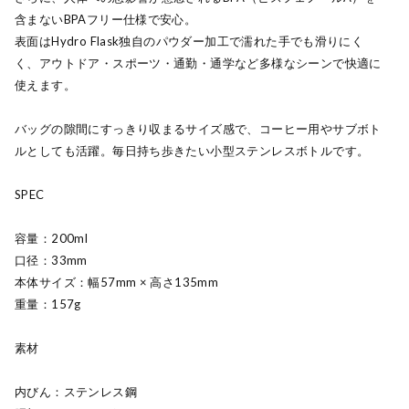
含まないBPAフリー仕様で安心。
表面はHydro Flask独自のパウダー加工で濡れた手でも滑りにく
く、アウトドア・スポーツ・通勤・通学など多様なシーンで快適に
使えます。
バッグの隙間にすっきり収まるサイズ感で、コーヒー用やサブボト
ルとしても活躍。毎日持ち歩きたい小型ステンレスボトルです。
SPEC
容量：200ml
口径：33mm
本体サイズ：幅57mm × 高さ135mm
重量：157g
素材
内びん：ステンレス鋼