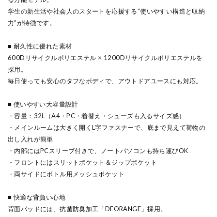
学生の新生活や社会人のスタートを応援する“使いやすい構造と収納
力”が特徴です。
■ 耐久性に優れた素材
600Dリサイクルポリエステル × 1200Dリサイクルポリエステルを
採用。
毎日使っても安心のタフなボディで、アウトドアユースにも対応。
■ 使いやすい大容量設計
・容量：32L（A4・PC・着替え・シューズも入るサイズ感）
・メインルームは大きく開くL字ファスナーで、底まで見えて荷物の
出し入れが簡単
・内部にはPCスリーブ付きで、ノートパソコンも持ち運びOK
・フロントにはスリットポケット＆ジップポケット
・両サイドにボトル用メッシュポケット
■ 快適な背負い心地
背面パッドには、抗菌防臭加工「DEORANGE」採用。