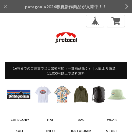
patagonia2026春夏新作商品が入荷中！！
16時までのご注文で当日出荷可能（一部商品除く）｜大阪より発送｜
11,000円以上で送料無料
CATEGORY
HAT
BAG
WEAR
SALE
INFO
INSTAGRAM
STORE