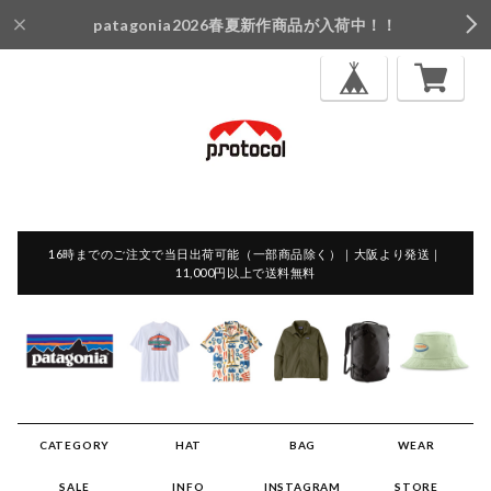
patagonia2026春夏新作商品が入荷中！！
16時までのご注文で当日出荷可能（一部商品除く）｜大阪より発送｜
11,000円以上で送料無料
CATEGORY
HAT
BAG
WEAR
SALE
INFO
INSTAGRAM
STORE