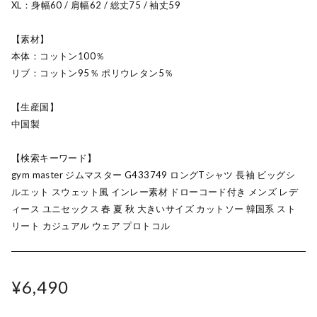
XL：身幅60 / 肩幅62 / 総丈75 / 袖丈59
【素材】
本体：コットン100％
リブ：コットン95％ ポリウレタン5％
【生産国】
中国製
【検索キーワード】
gym master ジムマスター G433749 ロングTシャツ 長袖 ビッグシ
ルエット スウェット風 インレー素材 ドローコード付き メンズ レデ
ィース ユニセックス 春 夏 秋 大きいサイズ カットソー 韓国系 スト
リート カジュアル ウェア プロトコル
¥6,490