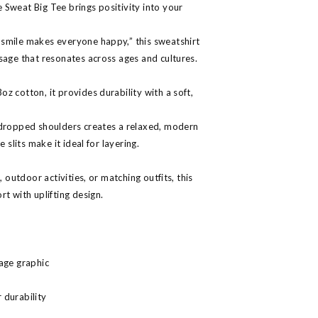
Sweat Big Tee brings positivity into your
smile makes everyone happy,” this sweatshirt
sage that resonates across ages and cultures.
z cotton, it provides durability with a soft,
 dropped shoulders creates a relaxed, modern
 slits make it ideal for layering.
, outdoor activities, or matching outfits, this
t with uplifting design.
age graphic
 durability