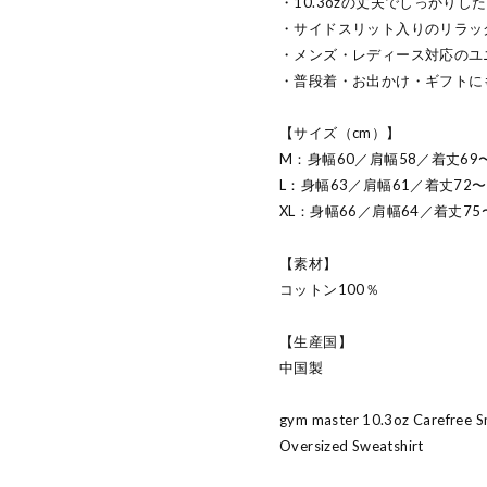
・10.3ozの丈夫でしっかりし
・サイドスリット入りのリラッ
・メンズ・レディース対応のユ
・普段着・お出かけ・ギフトに
【サイズ（cm）】
M：身幅60／肩幅58／着丈69
L：身幅63／肩幅61／着丈72〜
XL：身幅66／肩幅64／着丈75
【素材】
コットン100％
【生産国】
中国製
gym master 10.3oz Carefree S
Oversized Sweatshirt