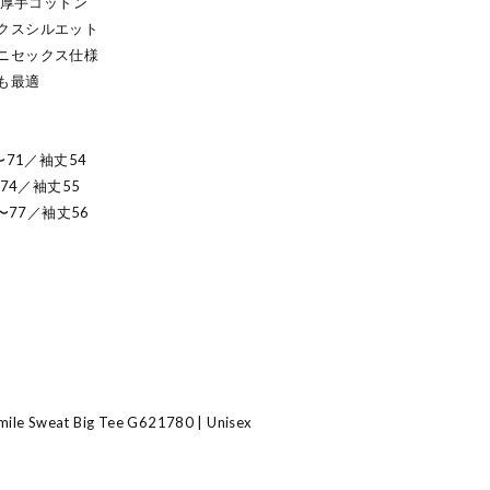
た厚手コットン
クスシルエット
ニセックス仕様
も最適
〜71／袖丈54
74／袖丈55
〜77／袖丈56
mile Sweat Big Tee G621780 | Unisex