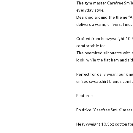
The gym master Carefree Smile 
everyday style.
Designed around the theme “A 
delivers a warm, universal mes
Crafted from heavyweight 10.3o
comfortable feel.
The oversized silhouette with
look, while the flat hem and side
Perfect for daily wear, lounging
unisex sweatshirt blends comfor
Features:
Positive “Carefree Smile” mess
Heavyweight 10.3oz cotton for