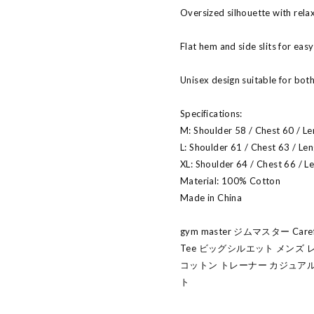
Oversized silhouette with relax
Flat hem and side slits for easy
Unisex design suitable for b
Specifications:
M: Shoulder 58 / Chest 60 / L
L: Shoulder 61 / Chest 63 / Le
XL: Shoulder 64 / Chest 66 / L
Material: 100% Cotton
Made in China
gym master ジムマスター Care
Tee ビッグシルエット メンズ
コットン トレーナー カジュアル 
ト