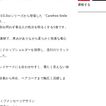
通報する
0.3ozシリーズから登場した「Carefree Smile
0」。
や性別を問わず着る人の気分を明るくする1枚です。
トン素材で、厚みがありながら柔らかく快適な着心
にドロップショルダーを採用し、流行のリラック
した。
レイヤードにも合わせやすく、重たく見えない抜
段着から外出、ペアコーデまで幅広く活躍しま
ティブメッセージデザイン