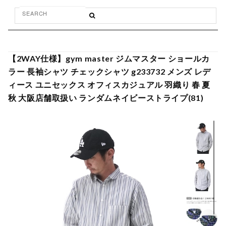
【2WAY仕様】gym master ジムマスター ショールカ
ラー 長袖シャツ チェックシャツ g233732 メンズ レデ
ィース ユニセックス オフィスカジュアル 羽織り 春 夏
秋 大阪店舗取扱い ランダムネイビーストライプ(81)