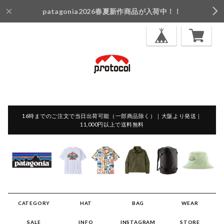
patagonia2026春夏新作商品が入荷中！！
16時までのご注文で当日出荷可能（一部商品除く）｜大阪より発送｜
11,000円以上で送料無料
CATEGORY
HAT
BAG
WEAR
SALE
INFO
INSTAGRAM
STORE