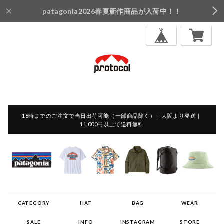
patagonia2026春夏新作商品が入荷中！！
16時までのご注文で当日出荷可能（一部商品除く）｜大阪より発送｜
11,000円以上で送料無料
CATEGORY
HAT
BAG
WEAR
SALE
INFO
INSTAGRAM
STORE