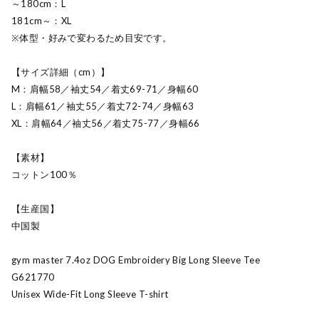
～180cm：L
181cm～：XL
※体型・好みで変わるため目安です。
【サイズ詳細（cm）】
M：肩幅58／袖丈54／着丈69-71／身幅60
L：肩幅61／袖丈55／着丈72-74／身幅63
XL：肩幅64／袖丈56／着丈75-77／身幅66
【素材】
コットン100％
【生産国】
中国製
gym master 7.4oz DOG Embroidery Big Long Sleeve Tee
G621770
Unisex Wide-Fit Long Sleeve T-shirt