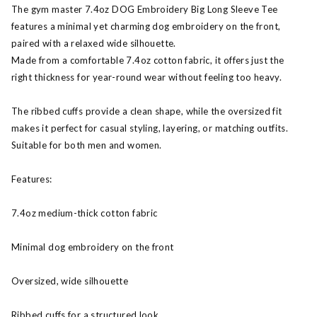
The gym master 7.4oz DOG Embroidery Big Long Sleeve Tee
features a minimal yet charming dog embroidery on the front,
paired with a relaxed wide silhouette.
Made from a comfortable 7.4oz cotton fabric, it offers just the
right thickness for year-round wear without feeling too heavy.
The ribbed cuffs provide a clean shape, while the oversized fit
makes it perfect for casual styling, layering, or matching outfits.
Suitable for both men and women.
Features:
7.4oz medium-thick cotton fabric
Minimal dog embroidery on the front
Oversized, wide silhouette
Ribbed cuffs for a structured look