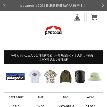
patagonia2026春夏新作商品が入荷中！！
16時までのご注文で当日出荷可能（一部商品除く）｜大阪より発送｜
11,000円以上で送料無料
CATEGORY
HAT
BAG
WEAR
SALE
INFO
INSTAGRAM
STORE