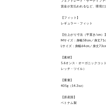
フェアトレード・サーティファ
賃金が支払われるなど、環境だ
【フィット】
レギュラー・フィット
【仕上がり寸法（平置き/cm）
Mサイズ：身幅58cm／身丈71c
Lサイズ：身幅64cm／身丈73c
【素材】
5.6オンス・オーガニックコッ
レッチ・ツイル）
【重量】
405g（14.3oz）
【原産国】
ベトナム製