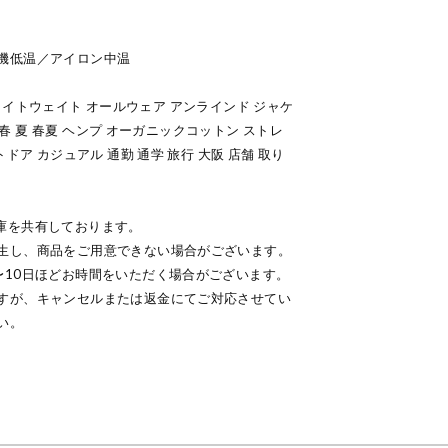
機低温／アイロン中温
ンズ ライトウェイト オールウェア アンラインド ジャケ
ト 春 夏 春夏 ヘンプ オーガニックコットン ストレ
ドア カジュアル 通勤 通学 旅行 大阪 店舗 取り
庫を共有しております。
生し、商品をご用意できない場合がございます。
〜10日ほどお時間をいただく場合がございます。
すが、キャンセルまたは返金にてご対応させてい
い。