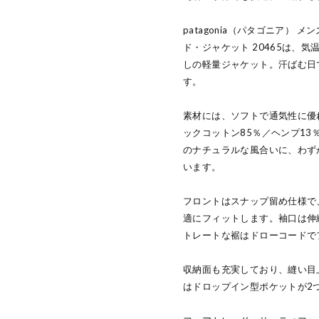
patagonia（パタゴニア）
ド・ジャケット 20465は、
しの軽量ジャケット。汗ばむ日
す。
素材には、ソフトで通気性に優
ックコットン85％／ヘンプ13
のナチュラルな風合いに、わず
います。
フロントはスナップ留め仕様で
適にフィットします。袖口は伸
トレートな裾はドローコードで
収納面も充実しており、縫い目
はドロップイン型ポケットが2