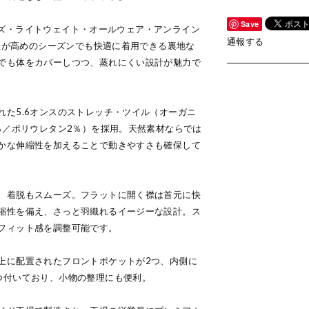
Save
 メンズ・ライトウェイト・オールウェア・アンライン
通報する
気温が高めのシーズンでも快適に着用できる裏地な
でも体をカバーしつつ、蒸れにくい設計が魅力で
れた5.6オンスのストレッチ・ツイル（オーガニ
％／ポリウレタン2％）を採用。天然素材ならでは
かな伸縮性を加えることで動きやすさも確保して
、着脱もスムーズ。フラットに開く襟は首元に快
縮性を備え、さっと羽織れるイージーな設計。ス
フィット感を調整可能です。
上に配置されたフロントポケットが2つ、内側に
つ付いており、小物の整理にも便利。