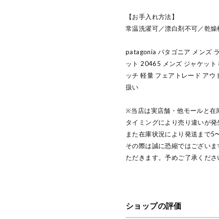
【お手入れ方法】
常温洗濯可／漂白剤不可／乾燥
patagonia パタゴニア メ
ット 20465 メンズ ジャケッ
ッチ 軽量 フェアトレード アウト
扱い
※当店は実店舗・他モールと在
タイミングにより売り違いが発
また在庫状況により発送まで5
その際は誠に恐縮ではございま
ただきます。予めご了承くださ
ショップの評価