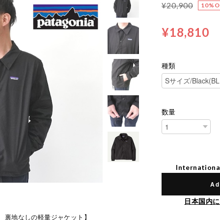
¥20,900
10%O
¥18,810
種類
数量
Internationa
Ad
日本国内に
、裏地なしの軽量ジャケット】