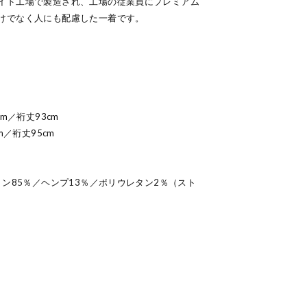
イド工場で製造され、工場の従業員にプレミアム
けでなく人にも配慮した一着です。
】
m／裄丈93cm
m／裄丈95cm
トン85％／ヘンプ13％／ポリウレタン2％（スト