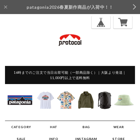
patagonia2026春夏新作商品が入荷中！！
16時までのご注文で当日出荷可能（一部商品除く）｜大阪より発送｜
11,000円以上で送料無料
CATEGORY
HAT
BAG
WEAR
SALE
INFO
INSTAGRAM
STORE