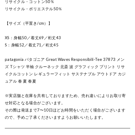
リサイクル・コットン50％
リサイクル・ポリエステル50％
【サイズ（平置き/cm）】
XS：身幅50／着丈69／裄丈43
S：身幅52／着丈71／裄丈45
patagonia パタゴニア Great Waves Responsibili-Tee 37873 メン
ズ Tシャツ 半袖 クルーネック 北斎 波 グラフィック プリント リサ
イクルコットン レギュラーフィット サステナブル アウトドア カジ
ュアル 春 夏 春夏
※実店舗と在庫を共有しておりますため、売れ違いによりお取り寄
せ対応となる場合がございます。
その際は発送まで7〜10日ほどお時間をいただく場合がございます
ので、予めご了承くださいますようお願いいたします。