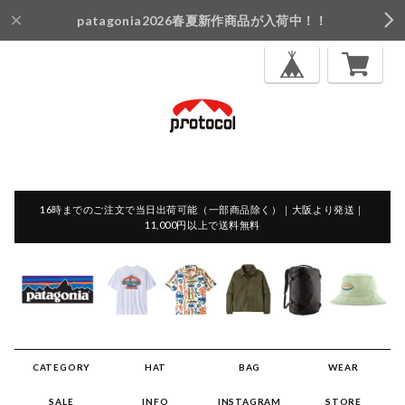
patagonia2026春夏新作商品が入荷中！！
16時までのご注文で当日出荷可能（一部商品除く）｜大阪より発送｜
11,000円以上で送料無料
CATEGORY
HAT
BAG
WEAR
SALE
INFO
INSTAGRAM
STORE