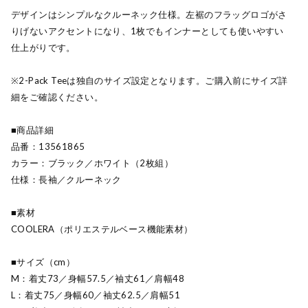
デザインはシンプルなクルーネック仕様。左裾のフラッグロゴがさ
りげないアクセントになり、1枚でもインナーとしても使いやすい
仕上がりです。
※2-Pack Teeは独自のサイズ設定となります。ご購入前にサイズ詳
細をご確認ください。
■商品詳細
品番：13561865
カラー：ブラック／ホワイト（2枚組）
仕様：長袖／クルーネック
■素材
COOLERA（ポリエステルベース機能素材）
■サイズ（cm）
M：着丈73／身幅57.5／袖丈61／肩幅48
L：着丈75／身幅60／袖丈62.5／肩幅51