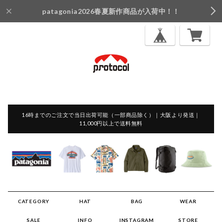
patagonia2026春夏新作商品が入荷中！！
16時までのご注文で当日出荷可能（一部商品除く）｜大阪より発送｜
11,000円以上で送料無料
CATEGORY
HAT
BAG
WEAR
SALE
INFO
INSTAGRAM
STORE