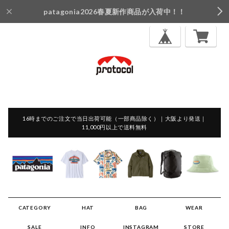
patagonia2026春夏新作商品が入荷中！！
16時までのご注文で当日出荷可能（一部商品除く）｜大阪より発送｜
11,000円以上で送料無料
CATEGORY
HAT
BAG
WEAR
SALE
INFO
INSTAGRAM
STORE