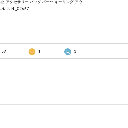
止 アクセサリー バッグ パーツ キーリング アウ
レス NI_02667
59
1
1