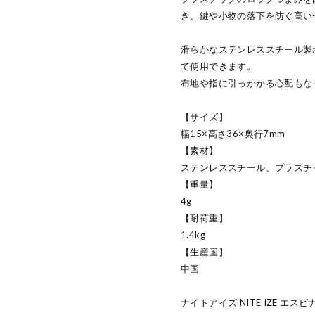
き、鍵や小物の落下を防ぐ高い
滑らかなステンレススチール製
て使用できます。
布地や指に引っかかる心配もな
【サイズ】
幅15×高さ36×奥行7mm
【素材】
ステンレススチール、プラスチ
【重量】
4g
【耐荷重】
1.4kg
【生産国】
中国
ナイトアイズ NITE IZE エ