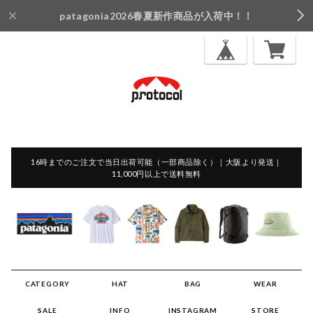
patagonia2026春夏新作商品が入荷中！！
16時までのご注文で当日出荷可能（一部商品除く）｜大阪より発送｜
11,000円以上で送料無料
CATEGORY
HAT
BAG
WEAR
SALE
INFO
INSTAGRAM
STORE