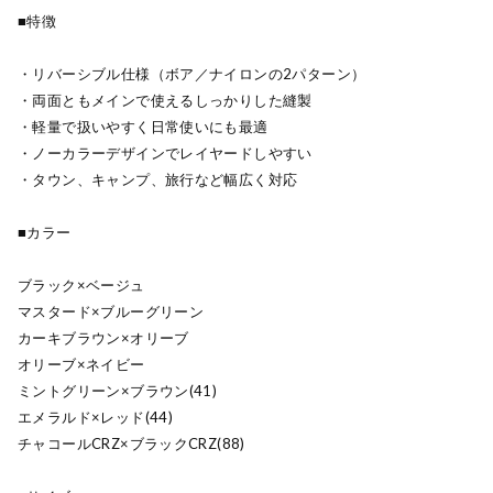
■特徴
・リバーシブル仕様（ボア／ナイロンの2パターン）
・両面ともメインで使えるしっかりした縫製
・軽量で扱いやすく日常使いにも最適
・ノーカラーデザインでレイヤードしやすい
・タウン、キャンプ、旅行など幅広く対応
■カラー
ブラック×ベージュ
マスタード×ブルーグリーン
カーキブラウン×オリーブ
オリーブ×ネイビー
ミントグリーン×ブラウン(41)
エメラルド×レッド(44)
チャコールCRZ×ブラックCRZ(88)