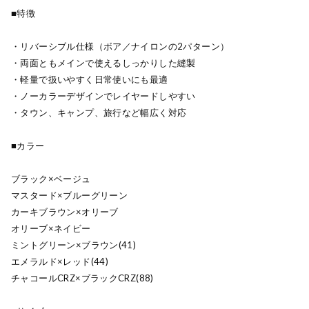
■特徴
・リバーシブル仕様（ボア／ナイロンの2パターン）
・両面ともメインで使えるしっかりした縫製
・軽量で扱いやすく日常使いにも最適
・ノーカラーデザインでレイヤードしやすい
・タウン、キャンプ、旅行など幅広く対応
■カラー
ブラック×ベージュ
マスタード×ブルーグリーン
カーキブラウン×オリーブ
オリーブ×ネイビー
ミントグリーン×ブラウン(41)
エメラルド×レッド(44)
チャコールCRZ×ブラックCRZ(88)