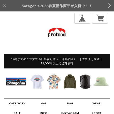
patagonia2026春夏新作商品が入荷中！！
16時までのご注文で当日出荷可能（一部商品除く）｜大阪より発送｜
11,000円以上で送料無料
CATEGORY
HAT
BAG
WEAR
SALE
INFO
INSTAGRAM
STORE