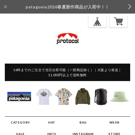
patagonia2026春夏新作商品が入荷中！！
16時までのご注文で当日出荷可能（一部商品除く）｜大阪より発送｜
11,000円以上で送料無料
CATEGORY
HAT
BAG
WEAR
SALE
INFO
INSTAGRAM
STORE