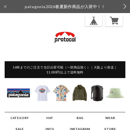
patagonia2026春夏新作商品が入荷中！！
16時までのご注文で当日出荷可能（一部商品除く）｜大阪より発送｜
11,000円以上で送料無料
CATEGORY
HAT
BAG
WEAR
SALE
INFO
INSTAGRAM
STORE