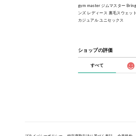
gym master ジムマスター Bri
ンズ レディース 裏毛スウェッ
カジュアル ユニセックス
ショップの評価
すべて
プライバシーポリシー
特定商取引法に基づく表記
会員規約