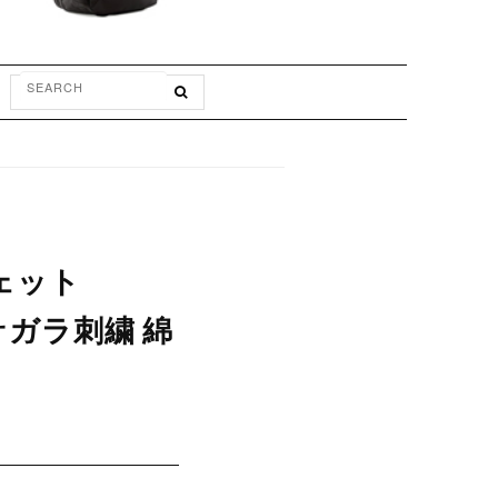
スウェット
 サガラ刺繍 綿