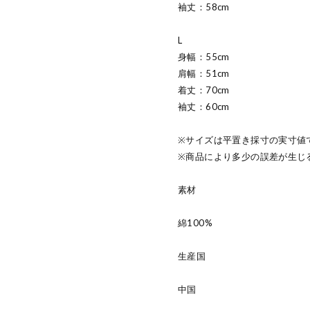
袖丈：58cm
L
身幅：55cm
肩幅：51cm
着丈：70cm
袖丈：60cm
※サイズは平置き採寸の実寸値
※商品により多少の誤差が生じ
素材
綿100%
生産国
中国