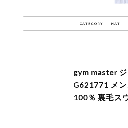
CATEGORY
HAT
gym master
G621771 メ
100％ 裏毛