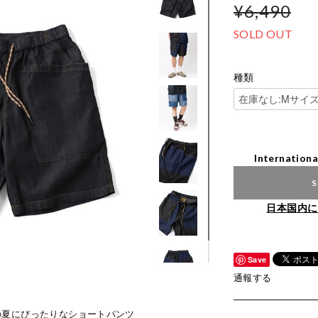
¥6,490
SOLD OUT
種類
Internationa
S
日本国内に
Save
通報する
ー）の夏にぴったりなショートパンツ