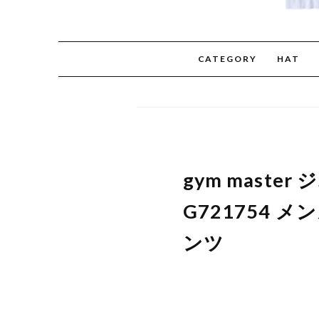
CATEGORY
HAT
gym mast
G721754 
ンツ