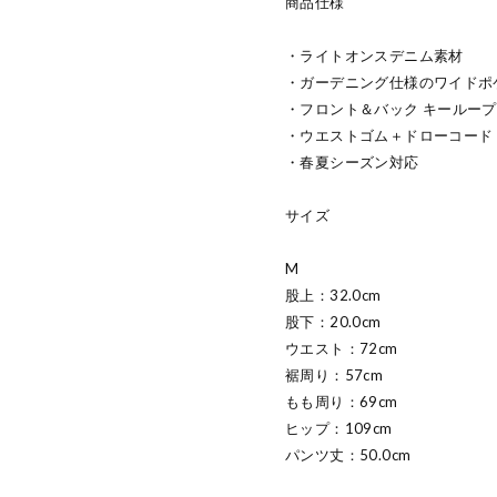
商品仕様
・ライトオンスデニム素材
・ガーデニング仕様のワイドポ
・フロント＆バック キールー
・ウエストゴム＋ドローコード
・春夏シーズン対応
サイズ
M
股上：32.0cm
股下：20.0cm
ウエスト：72cm
裾周り：57cm
もも周り：69cm
ヒップ：109cm
パンツ丈：50.0cm