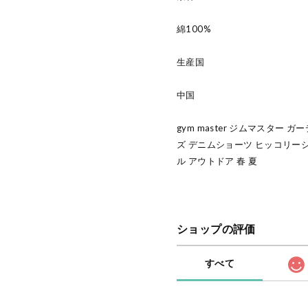
綿100%
生産国
中国
gym master ジムマスター 
ズ デニムショーツ ヒッコリー
ル アウトドア 春 夏
ショップの評価
すべて