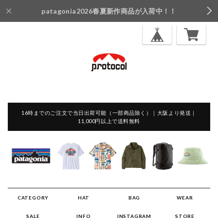
patagonia2026春夏新作商品が入荷中！！
16時までのご注文で当日出荷可能（一部商品除く）｜大阪より発送｜
11,000円以上で送料無料
CATEGORY
HAT
BAG
WEAR
SALE
INFO
INSTAGRAM
STORE