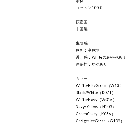
素材
コットン100％
原産国
中国製
生地感
厚さ：中厚地
透け感：Whiteのみややあり
伸縮性：ややあり
カラー
White/Blk/Green（W133）
Black/White（K071）
White/Navy（W015）
Navy/Yellow（N103）
GreenCrazy（K086）
Greige/IceGreen（G109）