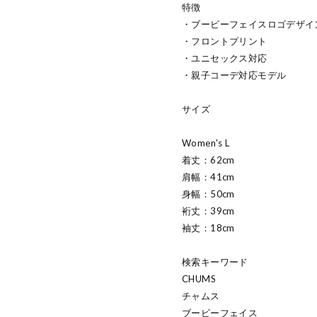
特徴
・ブービーフェイスロゴデザイ
・フロントプリント
・ユニセックス対応
・親子コーデ対応モデル
サイズ
Women's L
着丈：62cm
肩幅：41cm
身幅：50cm
裄丈：39cm
袖丈：18cm
検索キーワード
CHUMS
チャムス
ブービーフェイス