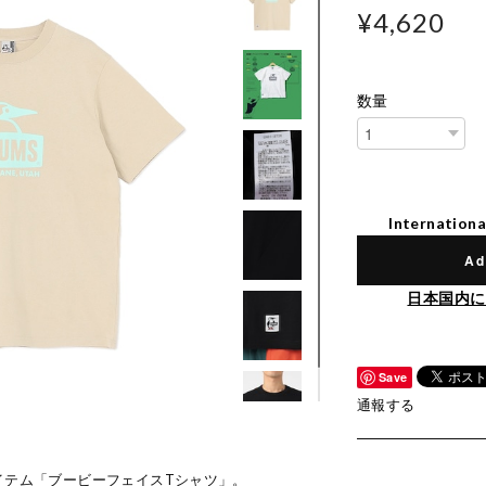
¥4,620
数量
Internationa
Ad
日本国内に
Save
通報する
イテム「ブービーフェイスTシャツ」。