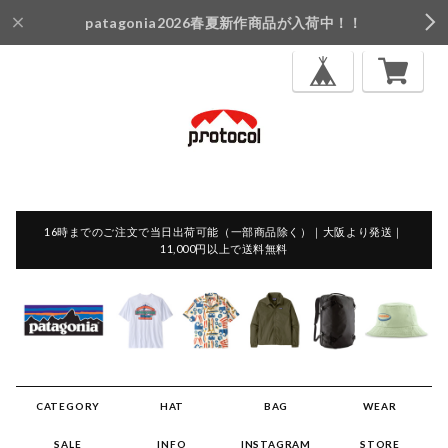
patagonia2026春夏新作商品が入荷中！！
16時までのご注文で当日出荷可能（一部商品除く）｜大阪より発送｜
11,000円以上で送料無料
CATEGORY
HAT
BAG
WEAR
SALE
INFO
INSTAGRAM
STORE