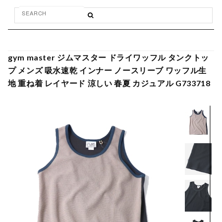
gym master ジムマスター ドライワッフル タンクトッ
プ メンズ 吸水速乾 インナー ノースリーブ ワッフル生
地 重ね着 レイヤード 涼しい 春夏 カジュアル G733718