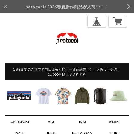
patagonia2026春夏新作商品が入荷中！！
16時までのご注文で当日出荷可能（一部商品除く）｜大阪より発送｜
11,000円以上で送料無料
CATEGORY
HAT
BAG
WEAR
SALE
INFO
INSTAGRAM
STORE