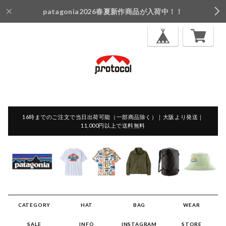
patagonia2026春夏新作商品が入荷中！！
16時までのご注文で当日出荷可能（一部商品除く）｜大阪より発送｜
11,000円以上で送料無料
CATEGORY
HAT
BAG
WEAR
SALE
INFO
INSTAGRAM
STORE