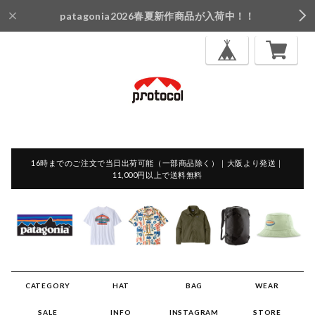
patagonia2026春夏新作商品が入荷中！！
16時までのご注文で当日出荷可能（一部商品除く）｜大阪より発送｜
11,000円以上で送料無料
CATEGORY
HAT
BAG
WEAR
SALE
INFO
INSTAGRAM
STORE