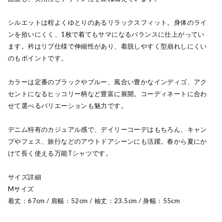
シルエットは程よくゆとりのあるリラックスフィット。身体のライ
ンを拾いにくく、1枚で着てもサマになるバランスに仕上がってい
ます。衿はリブ仕様で伸縮性があり、着脱しやすく型崩れしにくい
のもポイントです。
カラーは定番のブラックやブルー、風合い豊かなインディゴ、アク
セントになるヒッコリー柄など豊富に展開。コーディネートに合わ
せて選べるバリエーションも魅力です。
デニム特有のカジュアル感で、デイリーコーデはもちろん、キャン
プやフェス、旅行などのアウトドアシーンにも活躍。春から夏にか
けて長く使える万能Tシャツです。
サイズ詳細
Mサイズ
着丈：67cm / 肩幅：52cm / 袖丈：23.5cm / 身幅：55cm