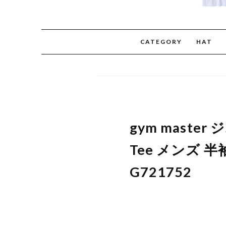
CATEGORY
HAT
gym maste
Tee メンズ 
G721752