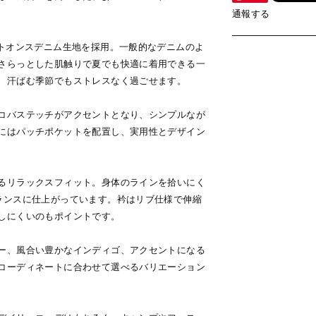
。
通報する
イトオンスデニム生地を採用。一般的なデニムのよ
さらっとした肌触りで夏でも快適に着用できる一
、汗ばむ季節でもストレスなく過ごせます。
コバステッチがアクセントとなり、シンプルなが
にはパッチポケットを配置し、実用性とデザイン
るリラックスフィット。身体のラインを拾いにく
ランスに仕上がっています。衿はリブ仕様で伸縮
しにくいのもポイントです。
ー、風合い豊かなインディゴ、アクセントになる
コーディネートに合わせて選べるバリエーション