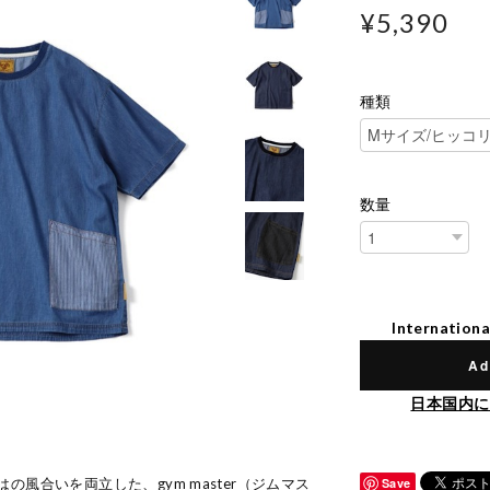
¥5,390
種類
数量
Internationa
Ad
日本国内に
風合いを両立した、gym master（ジムマス
Save