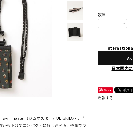
数量
Internationa
Ad
日本国内に
Save
通報する
m master（ジムマスター）UL-GRIDハッピ
首から下げてコンパクトに持ち運べる、軽量で使